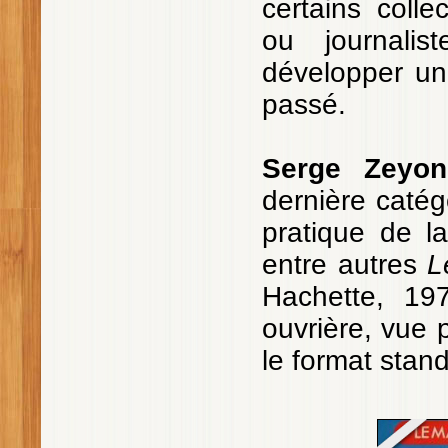
certains colle
ou journali
développer une
passé.
Serge Zeyon
dernière catégo
pratique de l
entre autres
L
Hachette, 197
ouvrière, vue 
le format stan