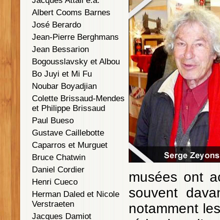
Jacques Attali e.a.
Albert Cooms Barnes
José Berardo
Jean-Pierre Berghmans
Jean Bessarion
Bogousslavsky et Albou
Bo Juyi et Mi Fu
Noubar Boyadjian
Colette Brissaud-Mendes
et Philippe Brissaud
Paul Bueso
Gustave Caillebotte
Caparros et Murguet
Bruce Chatwin
Daniel Cordier
musées ont acq
Henri Cueco
souvent davan
Herman Daled et Nicole
Verstraeten
notamment les
Jacques Damiot