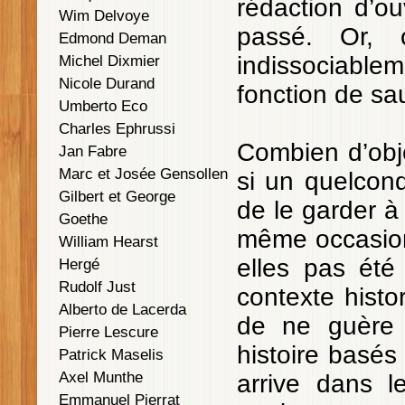
rédaction d’ou
Wim Delvoye
passé. Or, o
Edmond Deman
indissociableme
Michel Dixmier
Nicole Durand
fonction de sa
Umberto Eco
Charles Ephrussi
Combien d’obje
Jan Fabre
Marc et Josée Gensollen
si un quelconq
Gilbert et George
de le garder à 
Goethe
même occasion
William Hearst
elles pas été
Hergé
Rudolf Just
contexte histo
Alberto de Lacerda
de ne guère 
Pierre Lescure
histoire basés
Patrick Maselis
Axel Munthe
arrive dans l
Emmanuel Pierrat