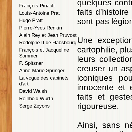
quelques cont
François Pinault
faits d’histoir
Louis-Antoine Prat
sont pas légio
Hugo Pratt
Pierre-Yves Renkin
Alain Rey et Jean Pruvost
Une exception
Rodolphe II de Habsbourg
cartophilie, pl
François et Jacqueline
Sommer
leurs collecti
P. Spitzner
creuser un as
Anne-Marie Springer
iconiques po
La vogue des cabinets
d'art
innocente et e
David Walsh
faits et gest
Reinhold Würth
rigoureuse.
Serge Zeyons
Ainsi, sans n