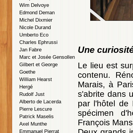
Wim Delvoye
Edmond Deman
Michel Dixmier
Nicole Durand
Umberto Eco
Charles Ephrussi
Une curiosité
Jan Fabre
Marc et Josée Gensollen
Le lieu est su
Gilbert et George
Goethe
contenu. Rén
William Hearst
Marais, à Pari
Hergé
s'abrite dans 
Rudolf Just
Alberto de Lacerda
par l'hôtel de
Pierre Lescure
spécimen d'hô
Patrick Maselis
François Mansa
Axel Munthe
Deux grands in
Emmanuel Pierrat