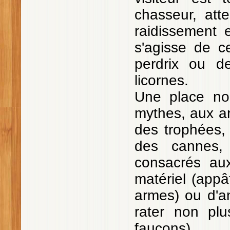
chasseur, att
raidissement 
s'agisse de c
perdrix ou d
licornes.
Une place non
mythes, aux ar
des trophées,
des cannes, 
consacrés aux
matériel (appât
armes) ou d'a
rater non plu
faucons).