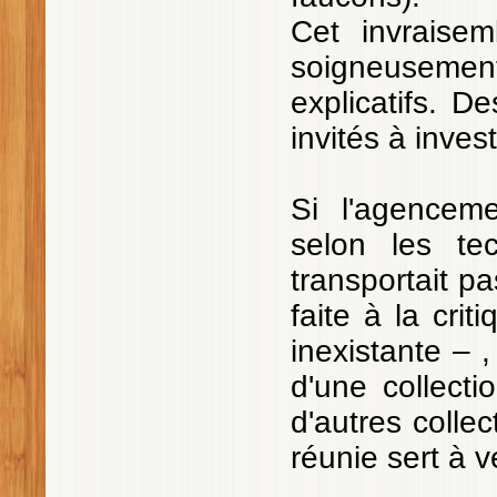
Cet invraisem
soigneusemen
explicatifs. D
invités à inves
Si l'agencem
selon les te
transportait p
faite à la crit
inexistante – ,
d'une collecti
d'autres collec
réunie sert à 