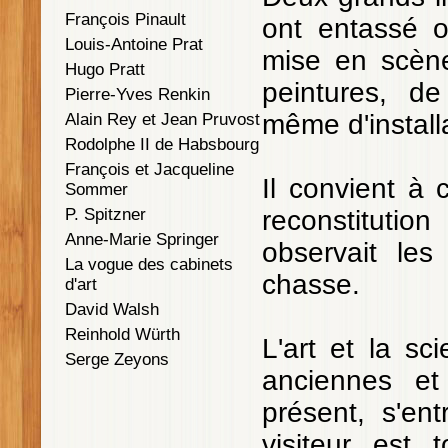
François Pinault
ont entassé o
Louis-Antoine Prat
mise en scène
Hugo Pratt
peintures, de
Pierre-Yves Renkin
même d'install
Alain Rey et Jean Pruvost
Rodolphe II de Habsbourg
François et Jacqueline
Il convient à 
Sommer
P. Spitzner
reconstitut
Anne-Marie Springer
observait le
La vogue des cabinets
chasse.
d'art
David Walsh
Reinhold Würth
L'art et la sc
Serge Zeyons
anciennes et
présent, s'en
visiteur est 