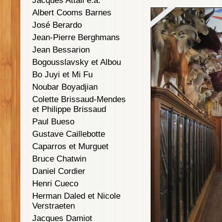
Jacques Attali e.a.
Albert Cooms Barnes
José Berardo
Jean-Pierre Berghmans
Jean Bessarion
Bogousslavsky et Albou
Bo Juyi et Mi Fu
Noubar Boyadjian
Colette Brissaud-Mendes
et Philippe Brissaud
Paul Bueso
Gustave Caillebotte
Caparros et Murguet
Bruce Chatwin
Daniel Cordier
Henri Cueco
Herman Daled et Nicole
Verstraeten
Jacques Damiot