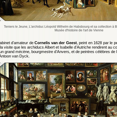
Teniers le Jeune, L'archiduc Léopold Wilhelm de Habsbourg et sa collection à B
Musée d'histoire de l'art de Vienne
abinet d'amateur de
Cornelis van der Geest
, peint en 1628 par le p
la visite que les archiducs Albert et Isabelle d'Autriche rendirent au 
un grand mécène, bourgmestre d'Anvers, et de peintres célèbres de l
Antoon van Dyck.