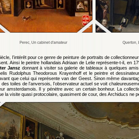
Perec, Un cabinet d'amateur
Querton, 
iècle, l'intérêt pour ce genre de peinture de portraits de collectionneur
sent. Ainsi le peintre hollandais Adriaan de Lelie représente-t-il, en 1
ter Jansz
donnant à visiter sa galerie de tableaux à quelques amis 
elis Rudolphus Theodorous Krayenhoff et le peintre et dessinateur
vant que celui qui représente van der Geest. Sinon même davantage.
 des toiles de l'anversois, l'observateur actuel se voit chaleureuseme
eur amsterdamois. Il y pénètre avec un certain bonheur. La collect
ue la visite quasi protocolaire, quasiment de cour, des Archiducs ne p