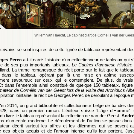
Willem van Haecht, Le cabinet d'art de Cornelis van der Gees
rivains se sont inspirés de cette lignée de tableaux représentant des
ges Perec
a-t-il narré l'histoire d'un collectionneur de tableaux qui 
e de ses plus importants tableaux.
Le Cabinet d'amateur. Histoire 
lland. La trame romanesque du récit porte sur le fait que le tableau
é dans le tableau, opérant par là une mise en abîme suscepti
rement savoureux sur ceux qui le contemplent. De plus, de vrais
Et dans l'ensemble ainsi constitué de quelque 150 tableaux, figure
mateur de Cornélis van der Geest lors de la visite des Archiducs Alber
piration lointaine, le récit de Georges Perec se déroulant à l'époque
'en 2014, un grand bibliophile et collectionneur belge de bandes d
628, dans un premier roman. L'éditeur suisse ‘L'âge d'Homme' n
du livre le tableau représentant la collection de van der Geest.
André
os d'un conte moderne. Le déroulement de l'action se passe dans u
auteur décrit surtout les affres et les dilemmes qui se posent a
 des objets acquis et de l'amour intense qu'ils leur portent. Ju