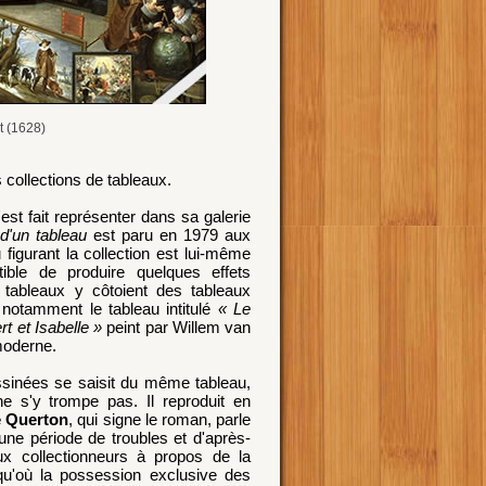
t (1628)
 collections de tableaux.
s'est fait représenter dans sa galerie
d'un tableau
est paru en 1979 aux
 figurant la collection est lui-même
ble de produire quelques effets
 tableaux y côtoient des tableaux
 notamment le tableau intitulé
« Le
t et Isabelle »
peint par Willem van
 moderne.
essinées se saisit du même tableau,
e s'y trompe pas. Il reproduit en
 Querton
, qui signe le roman, parle
ne période de troubles et d'après-
ux collectionneurs à propos de la
squ'où la possession exclusive des