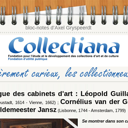
bloc-notes d’Axel Gryspeerdt
gue des cabinets d'art : Léopold Gui
Cornélius van der G
ustadt, 1614 - Vienne, 1662) ;
ildemeester Jansz
(Lisbonne, 1744 - Amsterdam, 1799)
Se montrer dans son ca