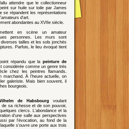
fallu attendre que le collectionneur
peint sur huile sur toile par James
 se répandent les représentations
'amateurs d'art.
èrement abondantes au XVIIe siècle.
 mettent en scène un amateur
ues personnes. Les murs sont
diverses tailles et les sols jonchés
lptures. Parfois, le lieu évoqué tient
 point répandu que la
peinture de
t considérée comme un genre très
cle chez les peintres flamands.
un marchand. À l'heure actuelle, on
ler galeriste. Mais bien souvent, il
ches bourgeois.
Wilhelm de Habsbourg
voulant
, de sa richesse et de son pouvoir,
uelques clercs. L'abondance et la
ation d'une salle aux perspectives
ssi par l'évocation, au fond de la
laquelle s'ouvre une porte aux trois