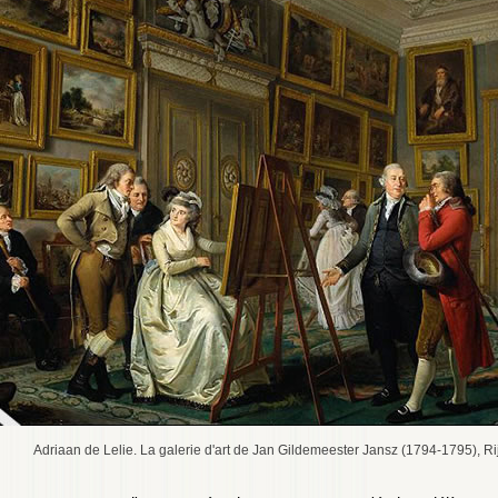
Adriaan de Lelie. La galerie d'art de Jan Gildemeester Jansz (1794-1795),