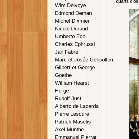
quarts clos
Wim Delvoye
Edmond Deman
Michel Dixmier
Nicole Durand
Umberto Eco
Charles Ephrussi
Jan Fabre
Marc et Josée Gensollen
Gilbert et George
Goethe
William Hearst
Hergé
Rudolf Just
Alberto de Lacerda
Pierre Lescure
Patrick Maselis
Axel Munthe
Emmanuel Pierrat