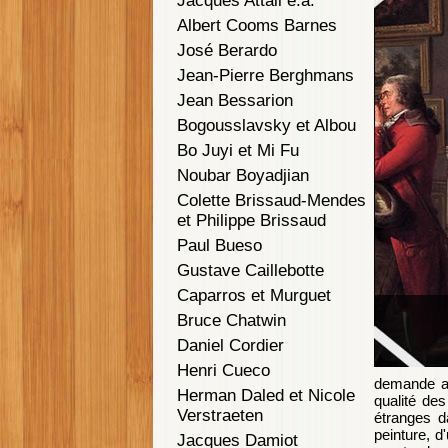
Jacques Attali e.a.
Albert Cooms Barnes
José Berardo
Jean-Pierre Berghmans
Jean Bessarion
Bogousslavsky et Albou
Bo Juyi et Mi Fu
Noubar Boyadjian
Colette Brissaud-Mendes
et Philippe Brissaud
Paul Bueso
Gustave Caillebotte
Caparros et Murguet
Bruce Chatwin
Daniel Cordier
Henri Cueco
demande ai
Herman Daled et Nicole
qualité de
Verstraeten
étranges d
peinture, d
Jacques Damiot