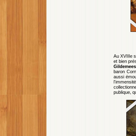
Au XVIIIe s
et bien pré
Gildemees
baron Corn
aussi émou
l'immensité
collectionn
publique, q