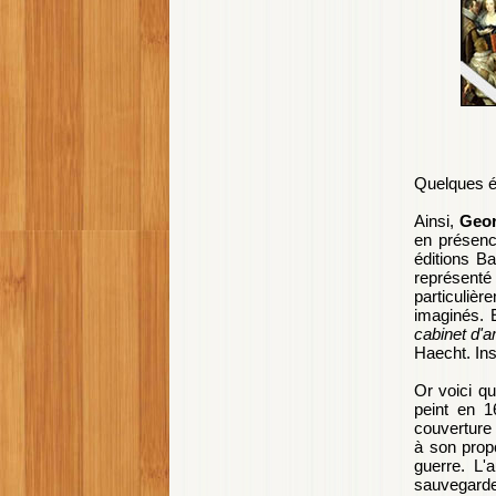
Quelques éc
Ainsi,
Geor
en présenc
éditions Ba
représent
particuliè
imaginés. 
cabinet d'a
Haecht. Ins
Or voici qu
peint en 1
couverture 
à son prop
guerre. L'
sauvegarde