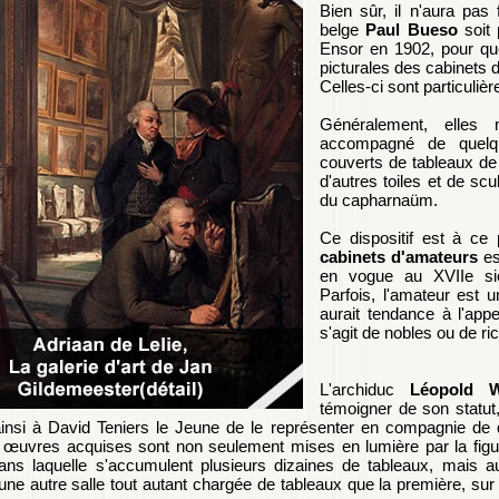
Bien sûr, il n'aura pas 
belge
Paul Bueso
soit 
Ensor en 1902, pour que
picturales des cabinets d
Celles-ci sont particuli
Généralement, elles
accompagné de quelq
couverts de tableaux de 
d'autres toiles et de scu
du capharnaüm.
Ce dispositif est à ce
cabinets d'amateurs
es
en vogue au XVIIe siè
Parfois, l'amateur est 
aurait tendance à l'appe
s'agit de nobles ou de ri
L'archiduc
Léopold 
témoigner de son statut
nsi à David Teniers le Jeune de le représenter en compagnie de q
s œuvres acquises sont non seulement mises en lumière par la figur
ans laquelle s'accumulent plusieurs dizaines de tableaux, mais au
'une autre salle tout autant chargée de tableaux que la première, sur 