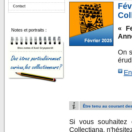
Fé
Contact
Col
« F
Notes et portraits :
Anne
On s
érud
En
Être tenu au courant des
Si vous souhaitez 
Collectiana, n'hésite