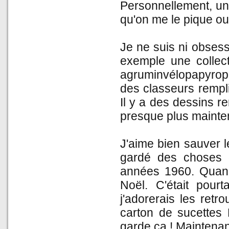
Personnellement, un 
qu'on me le pique ou
Je ne suis ni obsessi
exemple une collect
agruminvélopapyroph
des classeurs rempli
Il y a des dessins 
presque plus mainten
J'aime bien sauver le
gardé des choses 
années 1960. Quand 
Noël. C'était pour
j'adorerais les retr
carton de sucettes
garde ça ! Maintenan