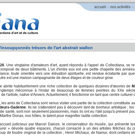
accueil
-
nos activités
-
'insoupçonnés trésors de l'art abstrait wallon
026
. Une vingtaine d'amateurs d'art, ayant répondu à l'appel de Collectiana, se re
composé de deux bâtiments. L'un d'entre eux est une petite chapelle des année
iance, toute orientée vers une élévation spirituelle, est rendue éclatante par qu
'autre est une maison campagnarde de deux étages et de couleur grise.
e abrite habituellement une riche collection de quelques dizaines d'œuvres de
M
ongtemps méconnue à l'instar de beaucoup de femmes peintres du XXe siècle.
e l'artiste, native d'Anvers. Actuellement, il fonctionne en tant que centre cultur
 les amis de Collectiana sont venus visiter une partie de la collection constituée a
rdeurs-Gadenne
. Ils ne s'attendent pas à découvrir tant de bonheur artistique ;
 de santé, sont non seulement passionnés, mais ils ont eu l'œil jusqu'à présent po
arthe Donas, nos hôtes, le talent pour magnifier ladite collection.
ccueil judicieux par Marcel Daloze, le conservateur du musée, qui présente les
turel » dévoile quatre espaces, chacun consacré à un des artistes fétiches du c
oup de foudre original de la collection ;
Henri Michaux
, de Namur, dont certains v