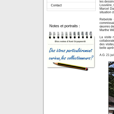
les dessin
Louvière, 
Contact
Marcel Dal
situation
Rebelote 
commissai
Notes et portraits :
œuvres de 
Marthe Wér
La visite
collabora
des visite
belle aprè
A.G. 21 ju