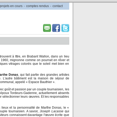
projets en cours
-
comptes rendus
-
contact
trouvent à Ittre, en Brabant Wallon, dans un lieu
s 1960, mignonne comme on pourrait en rêver et
elques vitrages colorés que le soleil met bien en
arthe Donas
, qui fait partie des grandes artistes
 L'autre bâtiment est la maison de séjour de
el communal, appelé « Espace Bauthier ».
vec goût et passion par un couple tournaisien, les
 les époux Tordeurs-Gadenne, actuellement absents
ur sélectionner leurs œuvres. Et les responsables
 lieux et la personnalité de Marthe Donas, le «
ouple tournaisien. A savoir,
Joseph Lacasse
qui
isiteurs connaissent davantage l'œuvre écrite que