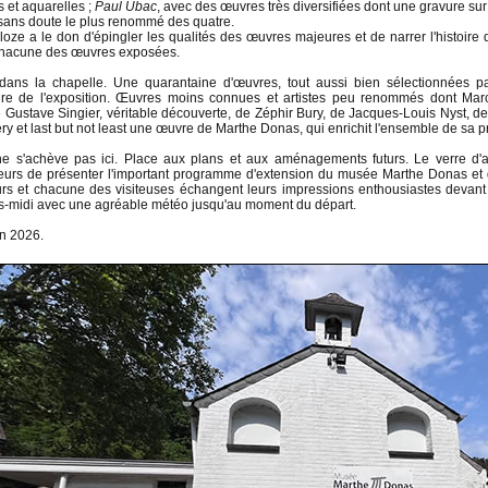
s et aquarelles ;
Paul Ubac
, avec des œuvres très diversifiées dont une gravure sur a
sans doute le plus renommé des quatre.
oze a le don d'épingler les qualités des œuvres majeures et de narrer l'histoire de
 chacune des œuvres exposées.
dans la chapelle. Une quarantaine d'œuvres, tout aussi bien sélectionnées p
re de l'exposition. Œuvres moins connues et artistes peu renommés dont Marcel
Gustave Singier, véritable découverte, de Zéphir Bury, de Jacques-Louis Nyst, 
y et last but not least une œuvre de Marthe Donas, qui enrichit l'ensemble de sa pr
 ne s'achève pas ici. Place aux plans et aux aménagements futurs. Le verre d'a
teurs de présenter l'important programme d'extension du musée Marthe Donas et
urs et chacune des visiteuses échangent leurs impressions enthousiastes devant
s-midi avec une agréable météo jusqu'au moment du départ.
in 2026.