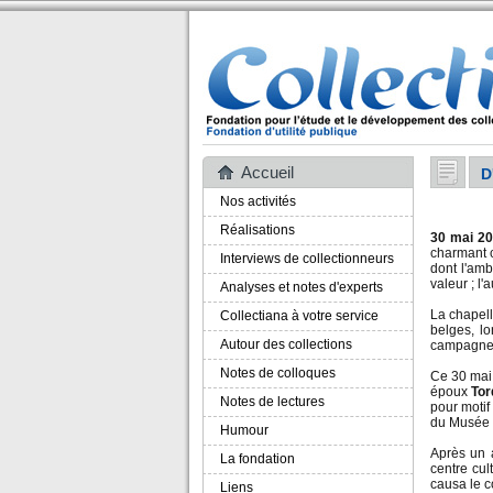
Accueil
D
Nos activités
Réalisations
30 mai 2
charmant 
Interviews de collectionneurs
dont l'amb
valeur ; l
Analyses et notes d'experts
La chapell
Collectiana à votre service
belges, l
Autour des collections
campagne d
Notes de colloques
Ce 30 mai,
époux
To
Notes de lectures
pour motif
du Musée M
Humour
Après un a
La fondation
centre cul
causa le c
Liens