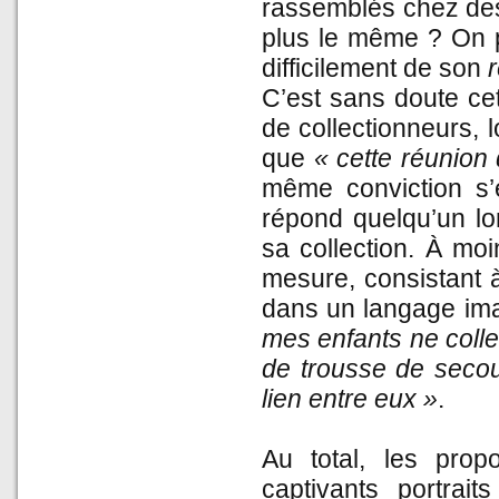
rassemblés chez des 
plus le même ? On p
difficilement de son
r
C’est sans doute ce
de collectionneurs, l
que
« cette réunion 
même conviction s’
répond quelqu’un lor
sa collection. À moi
mesure, consistant à
dans un langage imag
mes enfants ne collec
de trousse de secou
lien entre eux »
.
Au total, les prop
captivants portrai