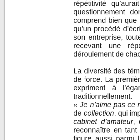
répétitivité qu’aur
questionnement don
comprend bien que l’
qu’un procédé d’écri
son entreprise, tout
recevant une rép
déroulement de chac
La diversité des té
de force. La premièr
expriment à l’ég
traditionnellement.
« Je n’aime pas ce 
de
collection
, qui im
cabinet d’amateur
,
reconnaître en tant
figure aussi parmi l