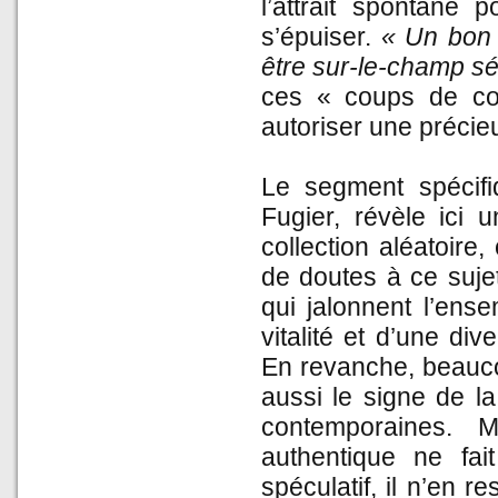
l’attrait spontané 
s’épuiser.
« Un bon 
être sur-le-champ séd
ces « coups de cœu
autoriser une précie
Le segment spécifi
Fugier, révèle ici u
collection aléatoire,
de doutes à ce sujet
qui jalonnent l’ens
vitalité et d’une di
En revanche, beauco
aussi le signe de la
contemporaines. M
authentique ne fai
spéculatif, il n’en r